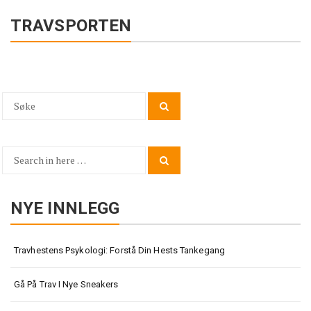
TRAVSPORTEN
Search
Search
for:
Search
Search
for:
NYE INNLEGG
Travhestens Psykologi: Forstå Din Hests Tankegang
Gå På Trav I Nye Sneakers