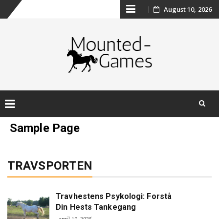
Skip
August 10, 2026
to
content
Skip
Sample Page
to
content
TRAVSPORTEN
Travhestens Psykologi: Forstå
Din Hests Tankegang