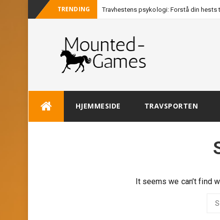
TRENDING
Travhestens psykologi: Forstå din hests
Skip
HJEMMESIDE
TRAVSPORTEN
to
content
It seems we can’t find w
Sea