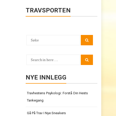
TRAVSPORTEN
Search
Search
for:
Search
Search
for:
NYE INNLEGG
Travhestens Psykologi: Forstå Din Hests
Tankegang
Gå På Trav I Nye Sneakers