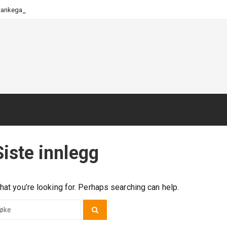
-
 tankegang
Siste innlegg
hat you’re looking for. Perhaps searching can help.
Search
rch