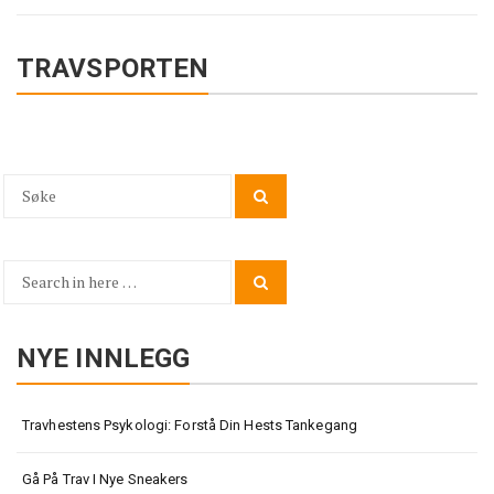
TRAVSPORTEN
Search
Search
for:
Search
Search
for:
NYE INNLEGG
Travhestens Psykologi: Forstå Din Hests Tankegang
Gå På Trav I Nye Sneakers