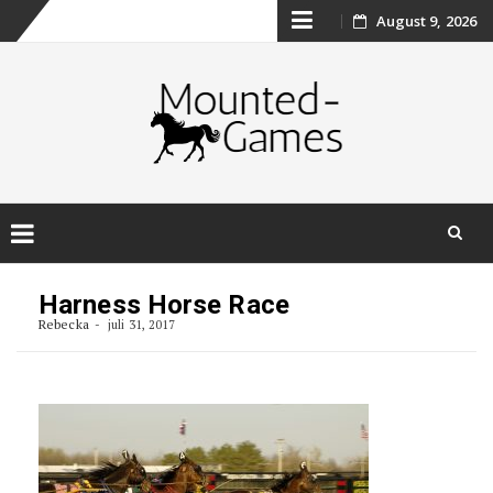
Skip
August 9, 2026
to
content
Skip
to
Harness Horse Race
content
Rebecka
juli 31, 2017