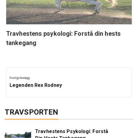
Travhestens psykologi: Forstå din hests
tankegang
Innleggsnavigering
Forrige Innlegg
Previous
Legenden Rex Rodney
Post:
TRAVSPORTEN
Travhestens Psykologi: Forstå