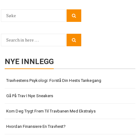
Search
Search
for:
Search
Search
for:
NYE INNLEGG
Travhestens Psykologi: Forstå Din Hests Tankegang
Gå På Trav I Nye Sneakers
Kom Deg Trygt Frem Til Travbanen Med Ekstralys
Hvordan Finansiere En Travhest?