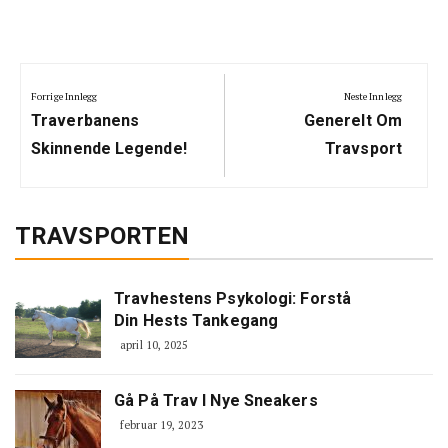
Innleggsnavigering
Forrige Innlegg
Neste Innlegg
Previous
Next
Traverbanens
Generelt Om
Post:
Post:
Skinnende Legende!
Travsport
TRAVSPORTEN
Travhestens Psykologi: Forstå
Din Hests Tankegang
april 10, 2025
Gå På Trav I Nye Sneakers
februar 19, 2023