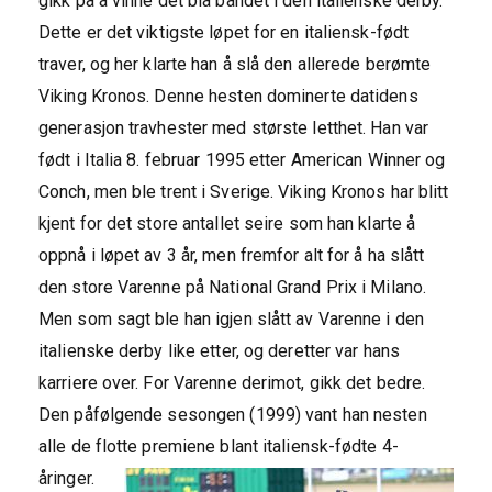
gikk på å vinne det blå båndet i den italienske derby.
Dette er det viktigste løpet for en italiensk-født
traver, og her klarte han å slå den allerede berømte
Viking Kronos. Denne hesten dominerte datidens
generasjon travhester med største letthet. Han var
født i Italia 8. februar 1995 etter American Winner og
Conch, men ble trent i Sverige. Viking Kronos har blitt
kjent for det store antallet seire som han klarte å
oppnå i løpet av 3 år, men fremfor alt for å ha slått
den store Varenne på National Grand Prix i Milano.
Men som sagt ble han igjen slått av Varenne i den
italienske derby like etter, og deretter var hans
karriere over. For Varenne derimot, gikk det bedre.
Den påfølgende sesongen (1999) vant han nesten
alle de flotte premiene blant italiensk-fødte 4-
åringer.