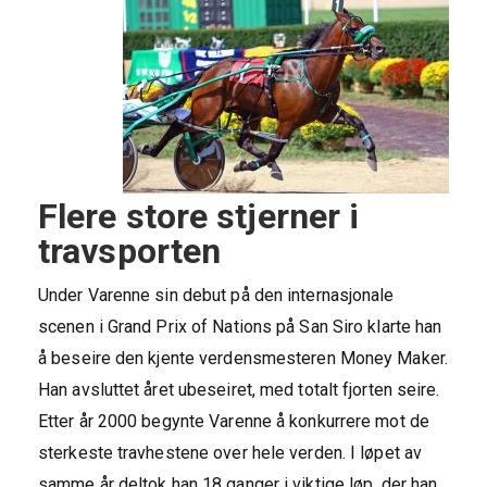
Flere store stjerner i
travsporten
Under Varenne sin debut på den internasjonale
scenen i Grand Prix of Nations på San Siro klarte han
å beseire den kjente verdensmesteren Money Maker.
Han avsluttet året ubeseiret, med totalt fjorten seire.
Etter år 2000 begynte Varenne å konkurrere mot de
sterkeste travhestene over hele verden. I løpet av
samme år deltok han 18 ganger i viktige løp, der han