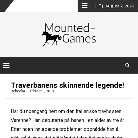
Skip
August 7, 2026
to
content
Skip
to
Traverbanens skinnende legende!
content
Rebecka
februar 9, 2018
Har du noengang hørt om den italienske travhesten
Varenne? Han debuterte på banen i en alder av tre år.
Etter noen innledende problemer, oppnådde han å