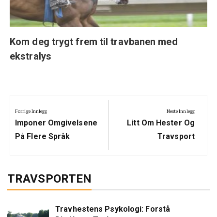
Kom deg trygt frem til travbanen med
ekstralys
Innleggsnavigering
Forrige Innlegg
Neste Innlegg
Previous
Next
Imponer Omgivelsene
Litt Om Hester Og
Post:
Post:
På Flere Språk
Travsport
TRAVSPORTEN
Travhestens Psykologi: Forstå