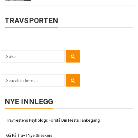
TRAVSPORTEN
Search
Search
for:
Search
Search
for:
NYE INNLEGG
Travhestens Psykologi: Forstå Din Hests Tankegang
Gå På Trav I Nye Sneakers