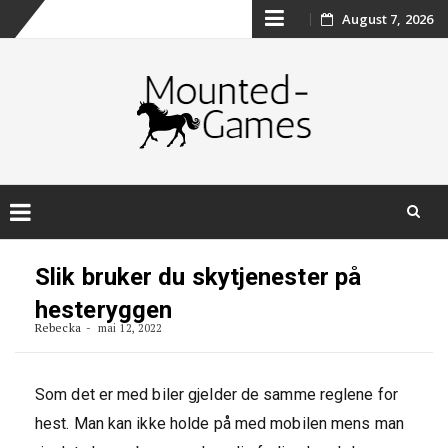
Skip
August 7, 2026
to
content
Skip
to
Slik bruker du skytjenester på
content
hesteryggen
Rebecka
mai 12, 2022
Som det er med biler gjelder de samme reglene for
hest. Man kan ikke holde på med mobilen mens man