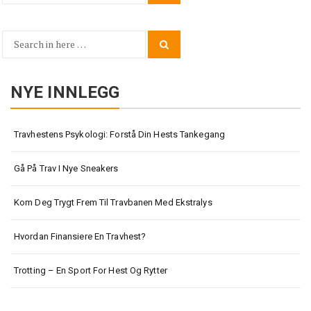
for:
Search
Search
for:
NYE INNLEGG
Travhestens Psykologi: Forstå Din Hests Tankegang
Gå På Trav I Nye Sneakers
Kom Deg Trygt Frem Til Travbanen Med Ekstralys
Hvordan Finansiere En Travhest?
Trotting – En Sport For Hest Og Rytter