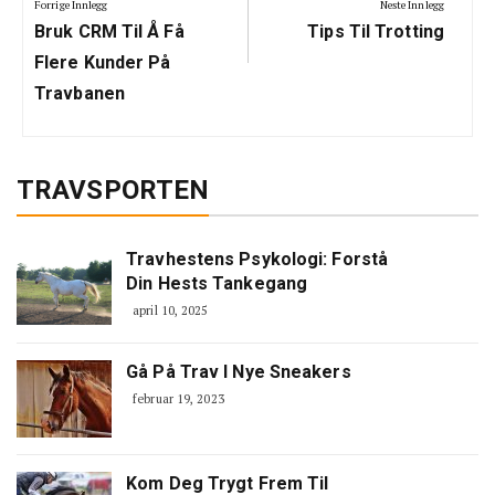
Forrige Innlegg
Neste Innlegg
Previous
Next
Bruk CRM Til Å Få
Tips Til Trotting
Post:
Post:
Flere Kunder På
Travbanen
TRAVSPORTEN
Travhestens Psykologi: Forstå
Din Hests Tankegang
april 10, 2025
Gå På Trav I Nye Sneakers
februar 19, 2023
Kom Deg Trygt Frem Til